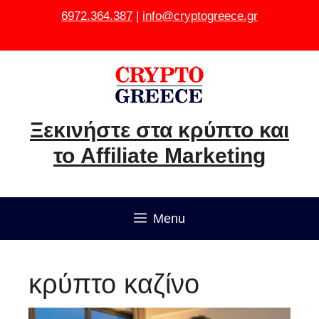
Μετάβαση
6972.364.387
|
info@cryptogreece.gr
σε
περιεχόμενο
Ξεκινήστε στα κρύπτο και
το Affiliate Marketing
Menu
κρύπτο καζίνο