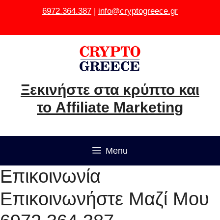
Μετάβαση
6972.364.387
|
info@cryptogreece.gr
σε
περιεχόμενο
Ξεκινήστε στα κρύπτο και
το Affiliate Marketing
Menu
Επικοινωνία
Επικοινωνήστε Μαζί Μου