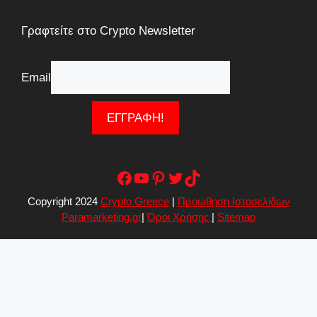
Γραφτείτε στο Crypto Newsletter
Email
Facebook
YouTube
Pinterest
Twitter
TikTok
Copyright 2024
Crypto Greece
|
Προώθηση Ιστοσελίδων
Paramarketing.gr
|
Όροι Χρήσης
|
Sitemap