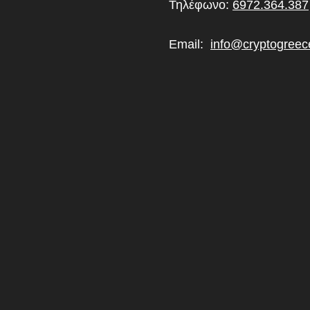
Τηλέφωνο:
6972.364.387
Email:
info@cryptogreec