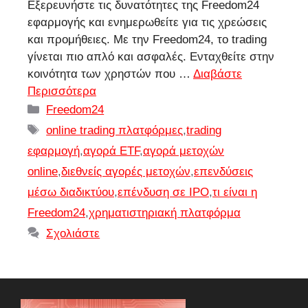
Εξερευνήστε τις δυνατότητες της Freedom24
εφαρμογής και ενημερωθείτε για τις χρεώσεις
και προμήθειες. Με την Freedom24, το trading
γίνεται πιο απλό και ασφαλές. Ενταχθείτε στην
κοινότητα των χρηστών που …
Διαβάστε
Περισσότερα
Κατηγορίες
Freedom24
Ετικέτες
online trading πλατφόρμες
,
trading
εφαρμογή
,
αγορά ETF
,
αγορά μετοχών
online
,
διεθνείς αγορές μετοχών
,
επενδύσεις
μέσω διαδικτύου
,
επένδυση σε IPO
,
τι είναι η
Freedom24
,
χρηματιστηριακή πλατφόρμα
Σχολιάστε