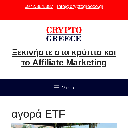
Μετάβαση
6972.364.387
|
info@cryptogreece.gr
σε
περιεχόμενο
Ξεκινήστε στα κρύπτο και
το Affiliate Marketing
Menu
αγορά ETF