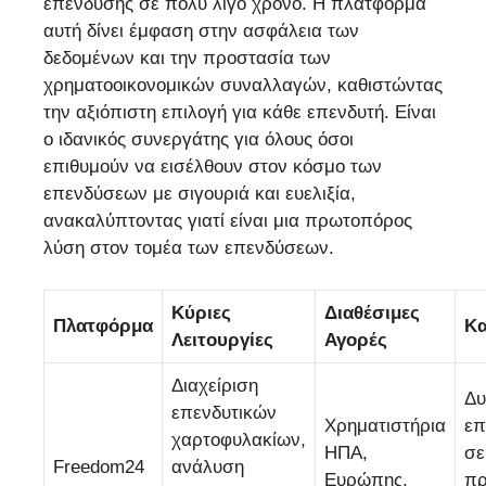
επένδυσης σε πολύ λίγο χρόνο. Η πλατφόρμα
αυτή δίνει έμφαση στην ασφάλεια των
δεδομένων και την προστασία των
χρηματοοικονομικών συναλλαγών, καθιστώντας
την αξιόπιστη επιλογή για κάθε επενδυτή. Είναι
ο ιδανικός συνεργάτης για όλους όσοι
επιθυμούν να εισέλθουν στον κόσμο των
επενδύσεων με σιγουριά και ευελιξία,
ανακαλύπτοντας γιατί είναι μια πρωτοπόρος
λύση στον τομέα των επενδύσεων.
Κύριες
Διαθέσιμες
Πλατφόρμα
Κα
Λειτουργίες
Αγορές
Διαχείριση
Δυ
επενδυτικών
Χρηματιστήρια
επ
χαρτοφυλακίων,
ΗΠΑ,
σε
Freedom24
ανάλυση
Ευρώπης,
πρ