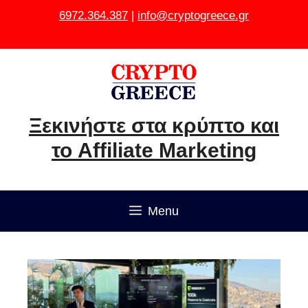
Μετάβαση
6972.364.387
|
info@cryptogreece.gr
σε
περιεχόμενο
Ξεκινήστε στα κρύπτο και
το Affiliate Marketing
Menu