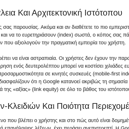
λεια Και Αρχιτεκτονική Ιστότοπου
ς σας παρουσίας. Ακόμα και αν διαθέτετε το πιο εμπερισ
 και να το ευρετηριάσουν (index) σωστά, ο κόπος σας πά
ν που αξιολογούν την πραγματική εμπειρία του χρήστη.
έπει να είναι αστραπιαία. Οι χρήστες δεν έχουν την παρα
έρηση ενός δευτερολέπτου μπορεί να κοστίσει χιλιάδες 
ρμοστικότητα σε κινητές συσκευές (mobile-first index
ιασφαλίζουν ότι η Google κατανοεί ακριβώς τη σημασία κ
της «αξίας» (link equity) σε όλο το βάθος του ιστότοπο
-Κλειδιών Και Ποιότητα Περιεχομ
νο που βλέπει ο χρήστης και στο πώς αυτό είναι δομη
αδή επανάληψης λέξεων, έχει περάσει ανεπιστρεπτί. Η G