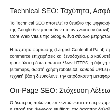
Technical SEO: Ταχύτητα, Ασφά
Το Technical SEO αποτελεί το θεμέλιο της ψηφιακή
της Google δεν μπορούν να το ανιχνεύσουν (crawl)
Core Web Vitals της Google, ένα σύνολο μετρήσεω
Η ταχύτητα φόρτωσης (Largest Contentful Paint) πρ
commerce επιχειρήσεις και ξενοδοχεία, μια καθυστ
η ασφάλεια μέσω πρωτοκόλλων HTTPS, η άψογη προσα
(sitemaps, σωστή χρήση robots.txt, καθαρά URLs) δ
τεχνική βάση διευκολύνει την απρόσκοπτη μεταφορά 
On-Page SEO: Στόχευση Λέξεων
Ο δεύτερος πυλώνας επικεντρώνεται στο περιεχόμε
η εποχή του “keyword stuffing”, της άσκοπης δηλ