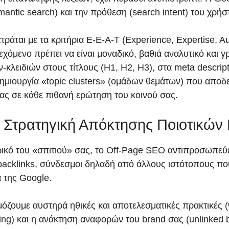
mantic search) και την πρόθεση (search intent) του χρήσ
άται με τα κριτήρια E-E-A-T (Experience, Expertise, Aut
ιεχόμενο πρέπει να είναι μοναδικό, βαθιά αναλυτικό και 
κλειδιών στους τίτλους (H1, H2, H3), στα meta descripti
δημιουργία «topic clusters» (ομάδων θεμάτων) που αποδε
ας σε κάθε πιθανή ερώτηση του κοινού σας.
 Στρατηγική Απόκτησης Ποιοτικών 
ικό του «σπιτιού» σας, το Off-Page SEO αντιπροσωπεύε
backlinks, σύνδεσμοι δηλαδή από άλλους ιστότοπους που
 της Google.
ρμόζουμε αυστηρά ηθικές και αποτελεσματικές πρακτικές 
ng) και η ανάκτηση αναφορών του brand σας (unlinked bra