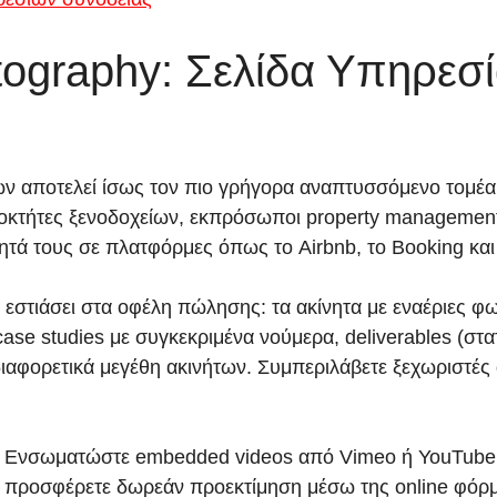
otography: Σελίδα Υπηρεσ
 αποτελεί ίσως τον πιο γρήγορα αναπτυσσόμενο τομέα γ
 ιδιοκτήτες ξενοδοχείων, εκπρόσωποι property manageme
ητά τους σε πλατφόρμες όπως το Airbnb, το Booking και τι
α εστιάσει στα οφέλη πώλησης: τα ακίνητα με εναέριες
ase studies με συγκεκριμένα νούμερα, deliverables (στ
ιαφορετικά μεγέθη ακινήτων. Συμπεριλάβετε ξεχωριστές α
δα. Ενσωματώστε embedded videos από Vimeo ή YouTube μ
αι προσφέρετε δωρεάν προεκτίμηση μέσω της online φόρ