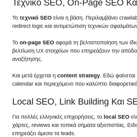
Τεχνικό SEO, On-Page SEO Και
Το
τεχνικό SEO
είναι η βάση. Περιλαμβάνει crawlab
redirect logic και αντιμετώπιση τεχνικών σφαλμάτω
Το
on-page SEO
αφορά τη βελτιστοποίηση των ίδιων 
βελτίωση UX στοιχείων που επηρεάζουν την απόδοσ
αναζήτησης.
Και μετά έρχεται η
content strategy
. Εδώ φαίνεται 
calendar και περιεχόμενο που καλύπτει διαφορετικ
Local SEO, Link Building Και S
Για πολλές ελληνικές επιχειρήσεις, το
local SEO
είν
χάρτες, reviews και τοπικά σήματα αξιοπιστίας. Ει
επηρεάζει άμεσα τα leads.