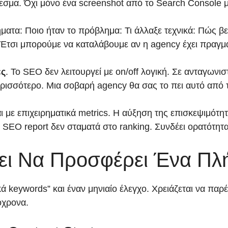
λεσμα. Όχι μόνο ένα screenshot από το Search Console με
τα: Ποιο ήταν το πρόβλημα: Τι άλλαξε τεχνικά: Πώς βελ
Έτσι μπορούμε να καταλάβουμε αν η agency έχει πραγματ
ες
. Το SEO δεν λειτουργεί με on/off λογική. Σε ανταγων
ερισσότερο. Μια σοβαρή agency θα σας το πει αυτό από τ
ε επιχειρηματικά metrics. Η αύξηση της επισκεψιμότητας
στό SEO report δεν σταματά στο ranking. Συνδέει ορατό
πει Να Προσφέρει Ένα Π
ά keywords” και έναν μηνιαίο έλεγχο. Χρειάζεται να παρ
όχρονα.