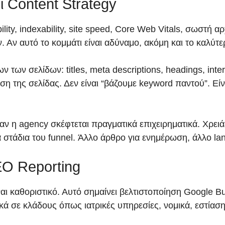
 Content Strategy
ility, indexability, site speed, Core Web Vitals, σωστή α
ν. Αν αυτό το κομμάτι είναι αδύναμο, ακόμη και το καλύτ
των σελίδων: titles, meta descriptions, headings, interna
η της σελίδας. Δεν είναι “βάζουμε keyword παντού”. Εί
αν η agency σκέφτεται πραγματικά επιχειρηματικά. Χρειάζ
ά στάδια του funnel. Άλλο άρθρο για ενημέρωση, άλλο la
EO Reporting
αι καθοριστικό. Αυτό σημαίνει βελτιστοποίηση Google Busi
δικά σε κλάδους όπως ιατρικές υπηρεσίες, νομικά, εστίασ