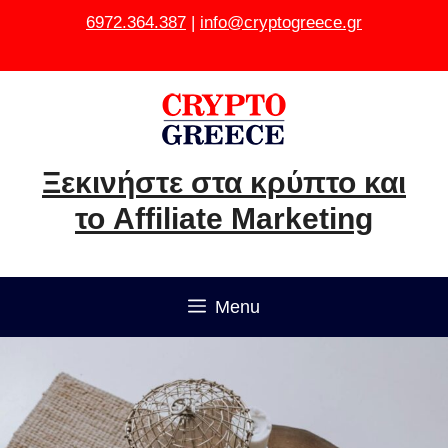
Μετάβαση
6972.364.387
|
info@cryptogreece.gr
σε
περιεχόμενο
Ξεκινήστε στα κρύπτο και
το Affiliate Marketing
Menu