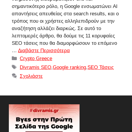
σημαντικότερο ρόλο, η Google ενσωματώνει AI
απαντήσεις απευθείας στα search results, και ο
τρόπος που οι χρήστες αλληλεπιδρούν με την
αναζήτηση αλλάζει διαρκώς. Σε αυτό το
λεπτομερές άρθρο, θα δούμε τις 11 κορυφαίες
SEO τάσεις που θα διαμορφώσουν το επόμενο
…
Διαβάστε Περισσότερα
Κατηγορίες
Crypto Greece
Ετικέτες
Divramis SEO
,
Google ranking
,
SEO Τάσεις
Σχολιάστε