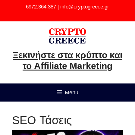
Μετάβαση
6972.364.387
|
info@cryptogreece.gr
σε
περιεχόμενο
Ξεκινήστε στα κρύπτο και
το Affiliate Marketing
Menu
SEO Τάσεις