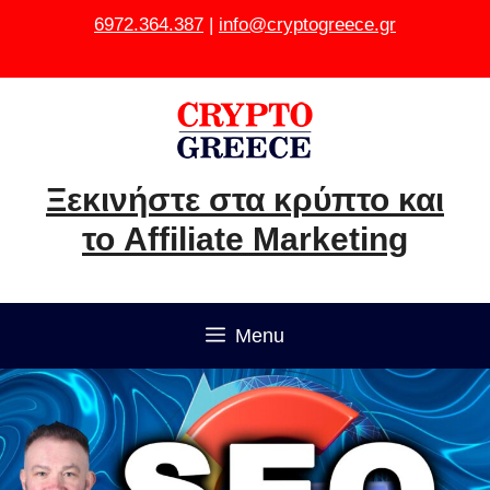
Μετάβαση
6972.364.387
|
info@cryptogreece.gr
σε
περιεχόμενο
Ξεκινήστε στα κρύπτο και
το Affiliate Marketing
Menu